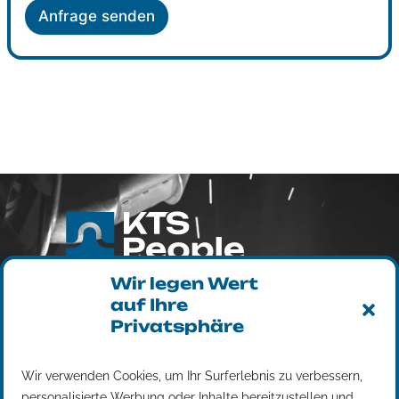
Anfrage senden
KTS PEOPLE EESTI OÜ
Wir legen Wert
Aiandi tee 21, Viimsi vald Harjumaa
auf Ihre
74001
Privatsphäre
Reg. 14833376
MwSt EE102401808
Wir verwenden Cookies, um Ihr Surferlebnis zu verbessern,
Personalleasing
personalisierte Werbung oder Inhalte bereitzustellen und