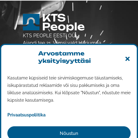
KTS PEOPLE EESTI OÜ
Aiandi tee 21, Viimsi vald Harjumaa
74001
Arvostamme
Reg. 14833376
yksityisyyttäsi
ALV-Numero EE102401808
Työvoimanvuokraus
Kasutame küpsiseid teie sirvimiskogemuse täiustamiseks,
isikupärastatud reklaamide või sisu pakkumiseks ja oma
Palvelut
liikluse analüüsimiseks. Kui klõpsate "Nõustun", nõustute meie
Yhteystiedot
küpsiste kasutamisega.
Tule meille töihin
Privaatsuspoliitika
Tietosuojakäytäntö
Impressum
Nõustun