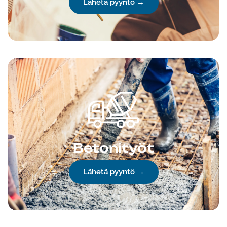
Lähetä pyyntö →
Betonityöt
Lähetä pyyntö →