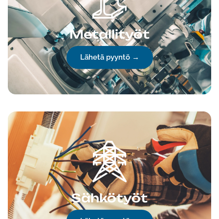
Metallityöt
Lähetä pyyntö →
Sähkötyöt