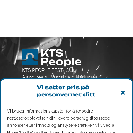
KTS PEOPLE EESTI OÜ
Aiandi tee 21, Viimsi vald Harjumaa
74001
Vi setter pris på
Reg. 14833376
personvernet ditt
MVA EE102401808
Utleie av arbeidskraft
Vi bruker informasjonskapsler for å forbedre
nettleseropplevelsen din, levere personlig tilpassede
Tjenester
annonser eller innhold og analysere trafikken vår. Ved å
Kontakt
klikke "Godta" godtar du vår bruk av informasjonskapsler.