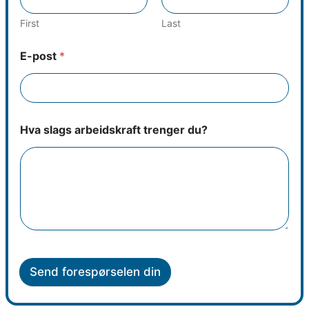
First
Last
E-post
*
Hva slags arbeidskraft trenger du?
Send forespørselen din